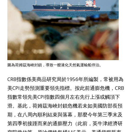
圖為荷姆茲海峽封鎖，導致一艘液化天然氣運輸船停泊。
CRB指數係美商品研究局於1956年所編製，常被用為
美CPI走勢預測重要領先指標。按此前通膨危機，CRB
指數常領先美CPI指數四個月左右先行上漲或觸頂下
滑。基此，荷姆茲海峽封鎖危機若未如美國防部長預
期，在八周內順利結束與落幕，那麼今年第三季末及
第四季初接踵而來的通膨壓力（此前，英牛津經濟研