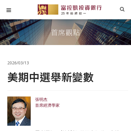
關於我們
首席觀點
最新專欄
小草文摘
2026/03/13
專業研究
美期中選舉新變數
社會責任
張明杰
首席經濟學家