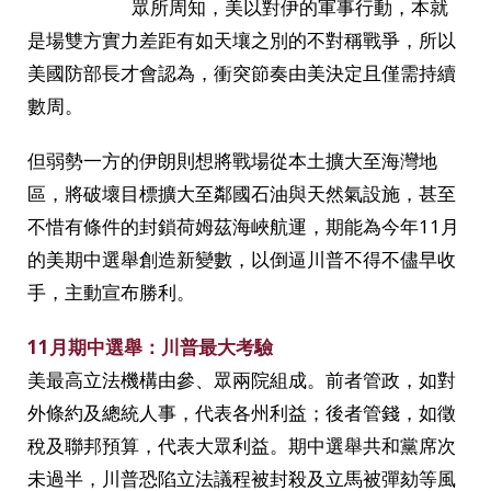
眾所周知，美以對伊的軍事行動，本就
是場雙方實力差距有如天壤之別的不對稱戰爭，所以
美國防部長才會認為，衝突節奏由美決定且僅需持續
數周。
但弱勢一方的伊朗則想將戰場從本土擴大至海灣地
區，將破壞目標擴大至鄰國石油與天然氣設施，甚至
不惜有條件的封鎖荷姆茲海峽航運，期能為今年11月
的美期中選舉創造新變數，以倒逼川普不得不儘早收
手，主動宣布勝利。
11月期中選舉：川普最大考驗
美最高立法機構由參、眾兩院組成。前者管政，如對
外條約及總統人事，代表各州利益；後者管錢，如徵
稅及聯邦預算，代表大眾利益。期中選舉共和黨席次
未過半，川普恐陷立法議程被封殺及立馬被彈劾等風