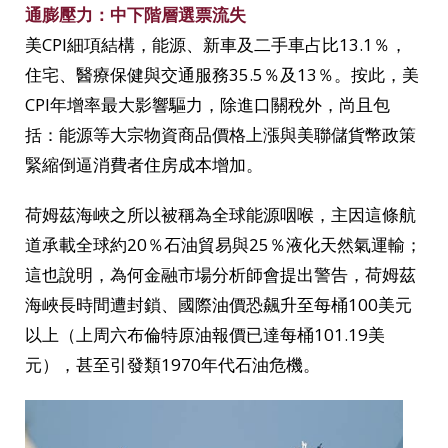
通膨壓力：中下階層選票流失
美CPI細項結構，能源、新車及二手車占比13.1％，
住宅、醫療保健與交通服務35.5％及13％。按此，美
CPI年增率最大影響驅力，除進口關稅外，尚且包
括：能源等大宗物資商品價格上漲與美聯儲貨幣政策
緊縮倒逼消費者住房成本增加。
荷姆茲海峽之所以被稱為全球能源咽喉，主因這條航
道承載全球約20％石油貿易與25％液化天然氣運輸；
這也說明，為何金融市場分析師會提出警告，荷姆茲
海峽長時間遭封鎖、國際油價恐飆升至每桶100美元
以上（上周六布倫特原油報價已達每桶101.19美
元），甚至引發類1970年代石油危機。