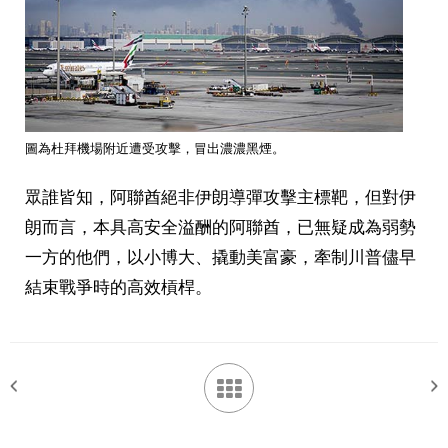
圖為杜拜機場附近遭受攻擊，冒出濃濃黑煙。
眾誰皆知，阿聯酋絕非伊朗導彈攻擊主標靶，但對伊
朗而言，本具高安全溢酬的阿聯酋，已無疑成為弱勢
一方的他們，以小博大、撬動美富豪，牽制川普儘早
結束戰爭時的高效槓桿。