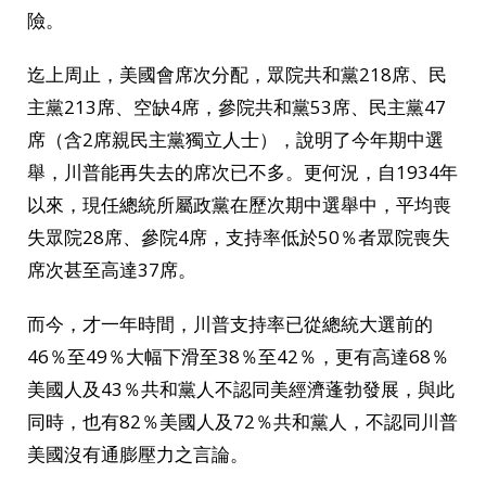
險。
迄上周止，美國會席次分配，眾院共和黨218席、民
主黨213席、空缺4席，參院共和黨53席、民主黨47
席（含2席親民主黨獨立人士），說明了今年期中選
舉，川普能再失去的席次已不多。更何況，自1934年
以來，現任總統所屬政黨在歷次期中選舉中，平均喪
失眾院28席、參院4席，支持率低於50％者眾院喪失
席次甚至高達37席。
而今，才一年時間，川普支持率已從總統大選前的
46％至49％大幅下滑至38％至42％，更有高達68％
美國人及43％共和黨人不認同美經濟蓬勃發展，與此
同時，也有82％美國人及72％共和黨人，不認同川普
美國沒有通膨壓力之言論。