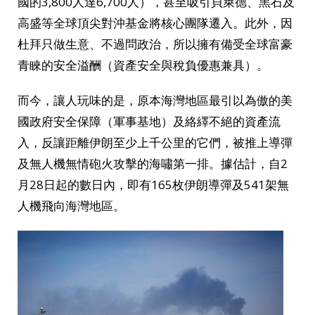
國的3,800人達6,700人），甚至吸引貝萊德、黑石及
高盛等全球頂尖對沖基金將核心團隊遷入。此外，因
杜拜只做生意、不過問政治，所以擁有備受全球富豪
青睞的安全溢酬（資產安全與稅負優惠兼具）。
而今，讓人玩味的是，原本海灣地區最引以為傲的美
國政府安全保障（軍事基地）及絡繹不絕的資產流
入，反讓距離伊朗至少上千公里的它們，被推上導彈
及無人機無情砲火攻擊的海嘯第一排。據估計，自2
月28日起的數日內，即有165枚伊朗導彈及541架無
人機飛向海灣地區。