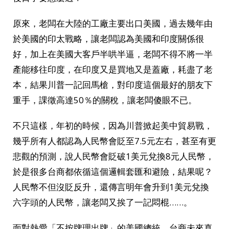
原來，老闆在大陸的工廠主要出口美國，過去幾年由
於美國的印太戰略，讓老闆認為美國和印度關係很
好，加上在美國大客戶半哄半逼，老闆不得不將一半
產能移往印度，在印度又是買地又是蓋廠，耗盡了老
本，結果川普一記回馬槍，對印度這個最好的朋友下
重手，課徵高達50％的關稅，讓老闆傻眼不已。
不只這樣，年初的時候，因為川普掀起美中貿易戰，
幾乎所有人都認為人民幣會貶至7.5元左右，甚至有更
悲觀的預測，說人民幣會貶破1美元兌換8元人民幣，
於是很多台商都依循這個邏輯套匯和避險，結果呢？
人民幣不但沒貶反升，還傳言明年會升到1美元兌換
六字頭的人民幣，讓老闆又挨了一記悶棍……。
面對熱愛「不按牌理出牌」的美國總統，台商未來真